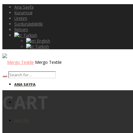
Ana Sayfa
Kurumsal
Üretim
Sürdürülebilirlik
İletişim
Turkish
English
Turkish
Mergo Textile
ANA SAYFA
CART
KURUMSAL
ÜRETIM