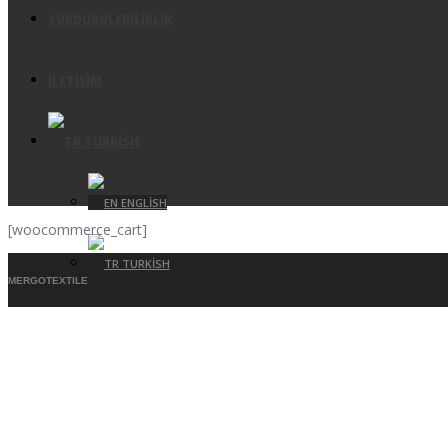
SÜRDÜRÜLEBILIRLIK
İLETIŞIM
TURKISH
ENGLISH
[woocommerce_cart]
TURKISH
MERGOTEXTILE