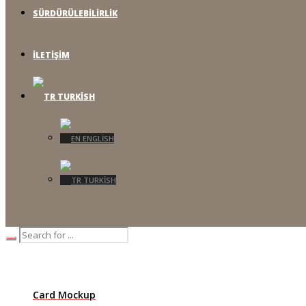
SÜRDÜRÜLEBILIRLIK
İLETIŞIM
TURKISH
ENGLISH
TURKISH
Card Mockup