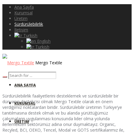
Ana Sayfa
Kurumsal
Üretim
Sürdürülebilirlik
İletişim
Turkish
English
Turkish
Mergo Textile
ANA SAYFA
Sürdürülebilirlik faaliyetlerini desteklemek ve sürdürülebilir bir
dünyanın destekçisi olmak Mergo Textile olarak en önem
KURUMSAL
verdiğimiz noktalardan biridir. Sürdürülebilir üretimin Türkiye’ye
tanıtılmasına destek olmak ve bu alanda yürüttüğümüz
çalışmaların uygulanması konusunda lider olma yolunda
ÜRETIM
ilerlemekten sektörümüz adına onur duymaktayız. Organic,
Recyled, BCI, OEKO, Tencel, Modal ve GOTS sertifikalarımız ile,