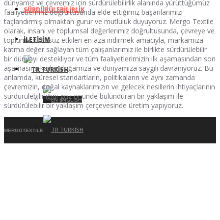
dünyamız ve çevremiz için sürdürülebilirlik alanında yürüttüğümüz
SÜRDÜRÜLEBILIRLIK
faaliyetlerimiz doğrultusunda elde ettiğimiz başarılarımızı
taçlandırmış olmaktan gurur ve mutluluk duyuyoruz. Mergo Textile
olarak, insani ve toplumsal değerlerimiz doğrultusunda, çevreye ve
topluma olumsuz etkileri en aza indirmek amacıyla, markamıza
İLETIŞIM
katma değer sağlayan tüm çalışanlarımız ile birlikte sürdürülebilir
bir dünyayı destekliyor ve tüm faaliyetlerimizin ilk aşamasından son
aşamasına kadar doğamıza ve dünyamıza saygılı davranıyoruz. Bu
TURKISH
anlamda, küresel standartların, politikaların ve aynı zamanda
çevremizin, doğal kaynaklarımızın ve gelecek nesillerin ihtiyaçlarının
sürdürülebilirliğini göz önünde bulunduran bir yaklaşım ile
ENGLISH
sürdürülebilir bir yaklaşım çerçevesinde üretim yapıyoruz.
TURKISH
MERGOTEXTILE