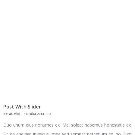
Post With Slider
BY:
ADMIN
18 EKIM 2014
2
Duo unum eius nonumes ex. Mel soleat habemus honestatis ex.
Sit ea apeirian inimicus, mea veri semper petentium ex, no illum