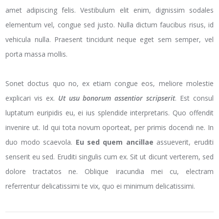
amet adipiscing felis. Vestibulum elit enim, dignissim sodales
elementum vel, congue sed justo. Nulla dictum faucibus risus, id
vehicula nulla. Praesent tincidunt neque eget sem semper, vel
porta massa mollis.
Sonet doctus quo no, ex etiam congue eos, meliore molestie
explicari vis ex.
Ut usu bonorum assentior scripserit
. Est consul
luptatum euripidis eu, ei ius splendide interpretaris. Quo offendit
invenire ut. Id qui tota novum oporteat, per primis docendi ne. In
duo modo scaevola.
Eu sed quem ancillae
assueverit, eruditi
senserit eu sed. Eruditi singulis cum ex. Sit ut dicunt verterem, sed
dolore tractatos ne. Oblique iracundia mei cu, electram
referrentur delicatissimi te vix, quo ei minimum delicatissimi.