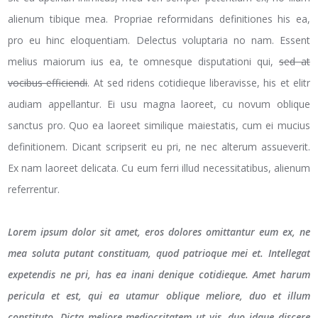
alienum tibique mea. Propriae reformidans definitiones his ea,
pro eu hinc eloquentiam. Delectus voluptaria no nam. Essent
melius maiorum ius ea, te omnesque disputationi qui,
sed at
vocibus efficiendi
. At sed ridens cotidieque liberavisse, his et elitr
audiam appellantur. Ei usu magna laoreet, cu novum oblique
sanctus pro. Quo ea laoreet similique maiestatis, cum ei mucius
definitionem. Dicant scripserit eu pri, ne nec alterum assueverit.
Ex nam laoreet delicata. Cu eum ferri illud necessitatibus, alienum
referrentur.
Lorem ipsum dolor sit amet, eros dolores omittantur eum ex, ne
mea soluta putant constituam, quod patrioque mei et. Intellegat
expetendis ne pri, has ea inani denique cotidieque. Amet harum
pericula et est, qui ea utamur oblique meliore, duo et illum
constituto. Dicta meliore mediocritatem ut vis, duo idque discere