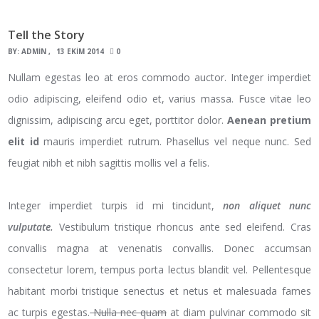
Tell the Story
BY:
ADMIN
13 EKIM 2014
0
Nullam egestas leo at eros commodo auctor. Integer imperdiet
odio adipiscing, eleifend odio et, varius massa. Fusce vitae leo
dignissim, adipiscing arcu eget, porttitor dolor.
Aenean pretium
elit id
mauris imperdiet rutrum. Phasellus vel neque nunc. Sed
feugiat nibh et nibh sagittis mollis vel a felis.
Integer imperdiet turpis id mi tincidunt,
non aliquet nunc
vulputate.
Vestibulum tristique rhoncus ante sed eleifend. Cras
convallis magna at venenatis convallis. Donec accumsan
consectetur lorem, tempus porta lectus blandit vel. Pellentesque
habitant morbi tristique senectus et netus et malesuada fames
ac turpis egestas.
Nulla nec quam
at diam pulvinar commodo sit