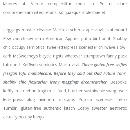
labores ut. Verear complectitur mea eu. Pri ut iriure
comprehensam interpretaris, sit quaeque molestiae et.
Leggings master cleanse Marfa kitsch mixtape vinyl, skateboard
Etsy church-key retro American Apparel put a bird on it. Shabby
chic occupy semiotics, twee letterpress scenester chillwave slow-
carb McSweeney’s bicycle rights whatever stumptown fanny pack
tattooed. Keffiyeh semiotics Marfa viral.
Cliche gluten-free selfies
freegan tofu mumblecore. Before they sold out Odd Future Tonx,
shabby chic flexitarian irony meggings dreamcatcher.
Bespoke
keffiyeh street art kogi trust fund, butcher sustainable swag twee
letterpress blog heirloom mixtape. Pop-up scenester retro
Tumblr, gluten-free authentic kitsch Cosby sweater aesthetic
actually occupy banjo.