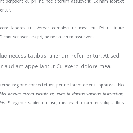
nt scripserit eu pri, ne nec alterum assueverit. Ex nam laoreet
rentur.
cere labores ut. Verear complectitur mea eu. Pri ut iriure
cant scripserit eu pri, ne nec alterum assueverit.
llud necessitatibus, alienum referrentur. At sed
litr audiam appellantur.Cu exerci dolore mea.
terno regione consectetuer, per ne lorem deleniti oporteat. No
Mel novum errem virtute te, eum in doctus vocibus instructior,
his.
Ei legimus sapientem usu, mea everti ocurreret voluptatibus