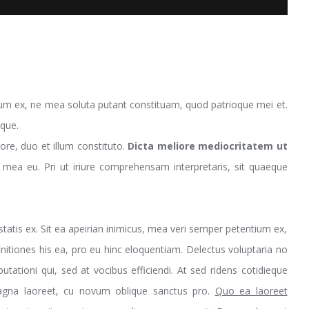
um ex, ne mea soluta putant constituam, quod patrioque mei et.
eque.
ore, duo et illum constituto.
Dicta meliore mediocritatem ut
r mea eu. Pri ut iriure comprehensam interpretaris, sit quaeque
is ex. Sit ea apeirian inimicus, mea veri semper petentium ex,
nitiones his ea, pro eu hinc eloquentiam. Delectus voluptaria no
ationi qui, sed at vocibus efficiendi. At sed ridens cotidieque
 magna laoreet, cu novum oblique sanctus pro.
Quo ea laoreet