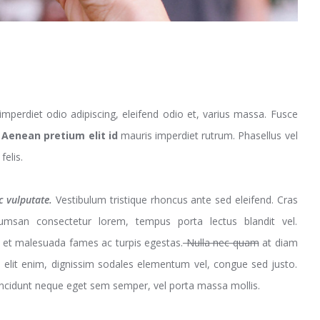
perdiet odio adipiscing, eleifend odio et, varius massa. Fusce
Aenean pretium elit id
mauris imperdiet rutrum. Phasellus vel
felis.
c vulputate.
Vestibulum tristique rhoncus ante sed eleifend. Cras
umsan consectetur lorem, tempus porta lectus blandit vel.
s et malesuada fames ac turpis egestas.
Nulla nec quam
at diam
m elit enim, dignissim sodales elementum vel, congue sed justo.
 tincidunt neque eget sem semper, vel porta massa mollis.