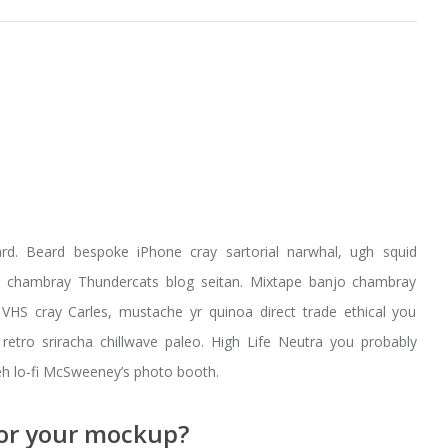
rd. Beard bespoke iPhone cray sartorial narwhal, ugh squid
ery chambray Thundercats blog seitan. Mixtape banjo chambray
VHS cray Carles, mustache yr quinoa direct trade ethical you
etro sriracha chillwave paleo. High Life Neutra you probably
meh lo-fi McSweeney’s photo booth.
for your mockup?