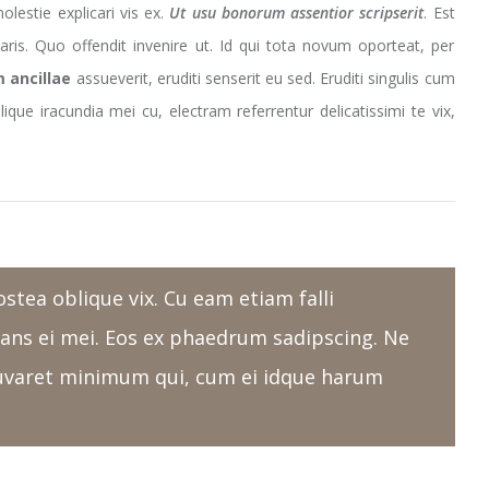
estie explicari vis ex.
Ut usu bonorum assentior scripserit
. Est
taris. Quo offendit invenire ut. Id qui tota novum oporteat, per
 ancillae
assueverit, eruditi senserit eu sed. Eruditi singulis cum
ique iracundia mei cu, electram referrentur delicatissimi te vix,
stea oblique vix. Cu eam etiam falli
dans ei mei. Eos ex phaedrum sadipscing. Ne
 iuvaret minimum qui, cum ei idque harum