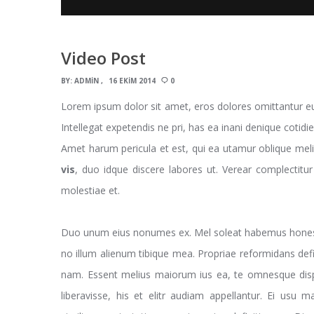
Video Post
BY:
ADMIN
16 EKIM 2014
0
Lorem ipsum dolor sit amet, eros dolores omittantur e
Intellegat expetendis ne pri, has ea inani denique cotidi
Amet harum pericula et est, qui ea utamur oblique meli
vis
, duo idque discere labores ut. Verear complectitu
molestiae et.
Duo unum eius nonumes ex. Mel soleat habemus honestat
no illum alienum tibique mea. Propriae reformidans defi
nam. Essent melius maiorum ius ea, te omnesque disput
liberavisse, his et elitr audiam appellantur. Ei usu