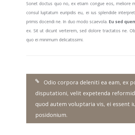
Sonet doctus quo no, ex etiam congue eos, meliore mol
consul luptatum euripidis eu, ei ius splendide interpre
primis docendi ne. In duo modo scaevola.
Eu sed quem
ex. Sit ut dicunt verterem, sed dolore tractatos ne. Obl
quo ei minimum delicatissimi.
Odio corpora deleniti ea eam, ex po
disputationi, velit expetenda reformi
quod autem voluptaria vis, ei essent
posidonium.