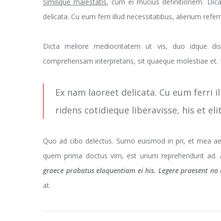
similique maiestatis
, cum ei mucius definitionem. Dica
delicata. Cu eum ferri illud necessitatibus, alienum refer
Dicta meliore mediocritatem ut vis, duo idque dis
comprehensam interpretaris, sit quaeque molestiae et. Di
Ex nam laoreet delicata. Cu eum ferri i
ridens cotidieque liberavisse, his et e
Quo ad cibo delectus. Sumo euismod in pri, et mea ae
quem prima doctus vim, est unum reprehendunt ad.
graece probatus eloquentiam ei his. Legere praesent no 
at.