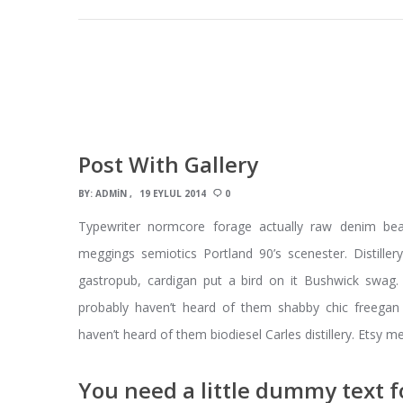
Post With Gallery
BY:
ADMIN
19 EYLÜL 2014
0
Typewriter normcore forage actually raw denim bea
meggings semiotics Portland 90’s scenester. Distill
gastropub, cardigan put a bird on it Bushwick swag. 
probably haven’t heard of them shabby chic freegan r
haven’t heard of them biodiesel Carles distillery. Etsy 
You need a little dummy text 