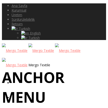
Ana Sayfa
Kurumsal
Üretim
Sürdürülebilirlik
İletişim
Turkish
English
Turkish
Mergo Textile
ANCHOR
ANA SAYFA
MENU
KURUMSAL