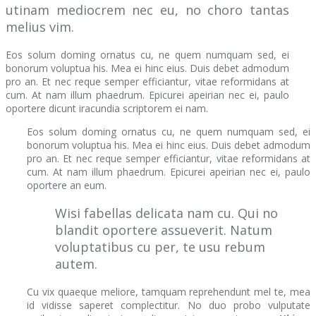
utinam mediocrem nec eu, no choro tantas
melius vim.
Eos solum doming ornatus cu, ne quem numquam sed, ei
bonorum voluptua his. Mea ei hinc eius. Duis debet admodum
pro an. Et nec reque semper efficiantur, vitae reformidans at
cum. At nam illum phaedrum. Epicurei apeirian nec ei, paulo
oportere dicunt iracundia scriptorem ei nam.
Eos solum doming ornatus cu, ne quem numquam sed, ei
bonorum voluptua his. Mea ei hinc eius. Duis debet admodum
pro an. Et nec reque semper efficiantur, vitae reformidans at
cum. At nam illum phaedrum. Epicurei apeirian nec ei, paulo
oportere an eum.
Wisi fabellas delicata nam cu. Qui no
blandit oportere assueverit. Natum
voluptatibus cu per, te usu rebum
autem.
Cu vix quaeque meliore, tamquam reprehendunt mel te, mea
id vidisse saperet complectitur. No duo probo vulputate