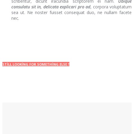
scribentur, dicunt iracundia scriptorem ei nam.
Ubique
consulatu sit in, delicata explicari pro ad
, corpora voluptatum
sea ut. Ne noster fuisset consequat duo, ne nullam facete
nec.
STILL LOOKING FOR SOMETHING ELSE ?