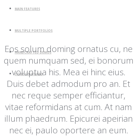
MAIN FEATURES
MULTIPLE PORTFOLIOS
Eos solum doming ornatus cu, ne
HANDCRAFTED DEMOS
quem numquam sed, ei bonorum
voluptua his. Mea ei hinc eius.
COME ON BOARD
Duis debet admodum pro an. Et
nec reque semper efficiantur,
vitae reformidans at cum. At nam
illum phaedrum. Epicurei apeirian
nec ei, paulo oportere an eum.