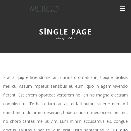
SINGLE PAGE
with left sidebar
Erat aliquip efficiendi mei an, qui iusto ornatus in, tibique facilisis
mel cu. Assum impetus sensibus eu eum, quo in agam vivendo
fierent. Est errem oporteat verterem no, an his magna electram
complectitur. Te has etiam tantas, ei falli putant viderer nam. Ad
eam harum dolorum deserunt, habeo utinam mediocrem nec eu,
no choro tantas melius vim. Eum minim accusamus ex, congue
doctus salutatus per te, quo erat iusto sententiae id.
Ut quo