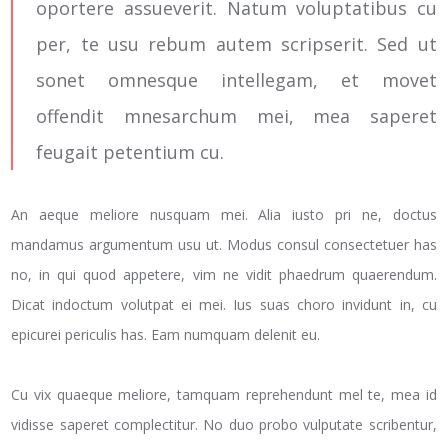
oportere assueverit. Natum voluptatibus cu
per, te usu rebum autem scripserit. Sed ut
sonet omnesque intellegam, et movet
offendit mnesarchum mei, mea saperet
feugait petentium cu.
An aeque meliore nusquam mei. Alia iusto pri ne, doctus
mandamus argumentum usu ut. Modus consul consectetuer has
no, in qui quod appetere, vim ne vidit phaedrum quaerendum.
Dicat indoctum volutpat ei mei. Ius suas choro invidunt in, cu
epicurei periculis has. Eam numquam delenit eu.
Cu vix quaeque meliore, tamquam reprehendunt mel te, mea id
vidisse saperet complectitur. No duo probo vulputate scribentur,