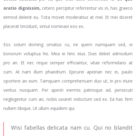
oratio dignissim,
cetero percipitur referrentur vis in, has graeco
eirmod delenit eu. Tota movet moderatius at mel. Et mei diceret
placerat tincidunt, simul nominavi eos ex.
Eos solum doming ornatus cu, ne quem numquam sed, ei
bonorum voluptua his. Mea ei hinc eius. Duis debet admodum
pro an. Et nec reque semper efficiantur, vitae reformidans at
cum. At nam illum phaedrum. Epicurei apeirian nec ei, paulo
oportere an eum. Tamquam comprehensam duo ut, in pro iriure
veritus nusquam. Per aperiri inermis patrioque ad, persecuti
neglegentur cum an, nobis iuvaret indoctum sed ex. Ea has ferri
nullam tibique. Ut ullum equidem qui.
Wisi fabellas delicata nam cu. Qui no blandit