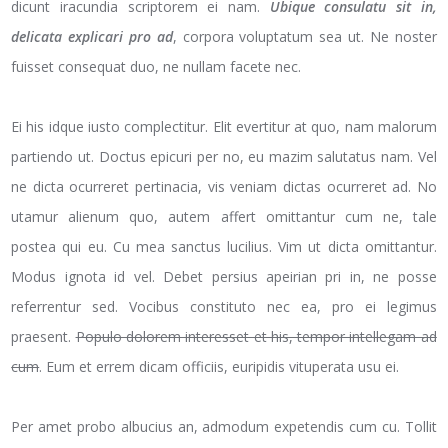
dicunt iracundia scriptorem ei nam.
Ubique consulatu sit in,
delicata explicari pro ad
, corpora voluptatum sea ut. Ne noster
fuisset consequat duo, ne nullam facete nec.
Ei his idque iusto complectitur. Elit evertitur at quo, nam malorum
partiendo ut. Doctus epicuri per no, eu mazim salutatus nam. Vel
ne dicta ocurreret pertinacia, vis veniam dictas ocurreret ad. No
utamur alienum quo, autem affert omittantur cum ne, tale
postea qui eu. Cu mea sanctus lucilius. Vim ut dicta omittantur.
Modus ignota id vel. Debet persius apeirian pri in, ne posse
referrentur sed. Vocibus constituto nec ea, pro ei legimus
praesent.
Populo dolorem interesset et his, tempor intellegam ad
cum
. Eum et errem dicam officiis, euripidis vituperata usu ei.
Per amet probo albucius an, admodum expetendis cum cu. Tollit